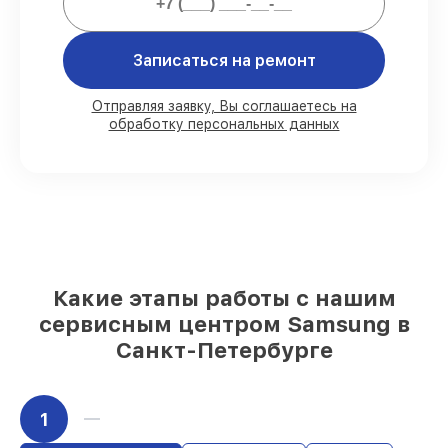
Мы гарантируем:
Записаться на ремонт
80%
работ с возможностью наблюдения
Отправляя заявку, Вы соглашаетесь на
обработку персональных данных
90%
комплектующих для телефонов на
складе или быстро поставляются
Качественные реплики и
оригинальные детали по вашему
выбору
– под любые финансовые
возможности
85%
работ за 1–2 часа, при немедленном
начале работ
Какие этапы работы с нашим
сервисным центром Samsung в
Санкт-Петербурге
1