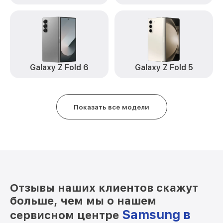
Замена USB порта Galaxy Z Flip 3
от 500₽
Samsung
Ремонт цепи питания Galaxy Z Flip 3
от 2200₽
Samsung
Замена Wi-Fi Galaxy Z Flip 3 Samsung
от 450₽
Galaxy Z Fold 6
Galaxy Z Fold 5
Ремонт динамика Galaxy Z Flip 3
от 550₽
Samsung
Показать все модели
Отзывы наших клиентов скажут
больше, чем мы о нашем
Samsung в
сервисном центре