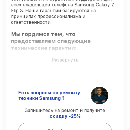
всех владельцев телефона Samsung Galaxy Z
Flip 3. Наши гарантии базируются на
принципах профессионализма и
ответственности.
Мы гордимся тем, что
предоставляем следующие
технические гарантии:
Развернуть
Использование оригинальных
запчастей
– гарантируем использование
фирменных запчастей для сервиса.
Опытные мастера
– мастера проходят
строгий отбор и регулярное обучение.
Есть вопросы по ремонту
Выполнение работ вовремя
–
техники Samsung ?
обслуживание телефона Galaxy Z Flip 3
выполняется строго в оговоренные
Запишитесь на ремонт и получите
сроки.
скидку -25%
Гарантийное обслуживание
– все
работы по сервису проводятся с
официальной гарантией.