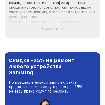
команда состоит из сертифицированных
специалистов, которые постоянно повышают
свою квалификацию, чтобы предоставить вам
лучший сервис.
Миссия нашего центра — обеспечить
качественный и доступный ремонт для
Развернуть
каждого пользователя продукции Samsung,
вне зависимости от сложности поломки. Мы
стремимся к тому, чтобы каждый клиент был
удовлетворен скоростью и качеством
предоставляемых услуг. Наша цель — стать
лучшим сервисным центром Samsung в
городе Санкт-Петербурге, постоянно
Скидка -25% на ремонт
повышая уровень доверия и лояльности
любого устройства
наших клиентов.
Samsung
По предварительной записи с сайта,
предоставляем скидку в размере -25%
на весь прайс услуг по ремонту