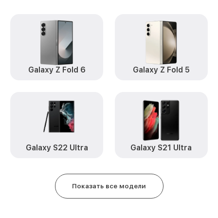
Замена корпуса Galaxy A04s Sa
Замена кнопки включения Galax
Samsung
Замена камеры Galaxy A04s Sa
Galaxy Z Fold 6
Galaxy Z Fold 5
Замена USB порта Galaxy A04s 
Ремонт цепи питания Galaxy A0
Замена Wi-Fi Galaxy A04s Samsu
Ремонт динамика Galaxy A04s 
Galaxy S22 Ultra
Galaxy S21 Ultra
Показать все модели