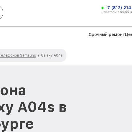
+7 (812) 21
Работаем с
09:00
Срочный ремонт
Це
Телефонов Samsung
/
Galaxy A04s
фона
xy A04s в
урге