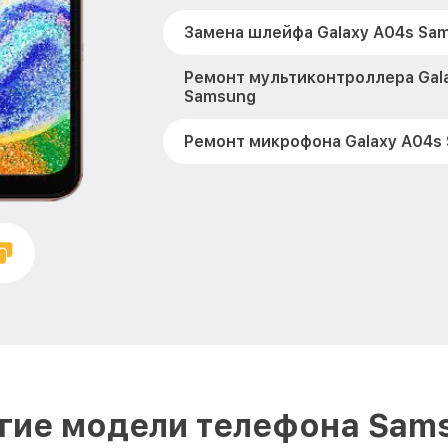
Замена шлейфа Galaxy A04s Sa
Ремонт мультиконтроллера Gal
Samsung
Ремонт микрофона Galaxy A04s
Ремонт корпусных элементов G
Samsung
Ремонт сим лотка Galaxy A04s 
Ремонт GPS-модуля Galaxy A04
Замена материнской платы Gal
Samsung
Комплексная чистка Galaxy A04
гие модели телефона Sam