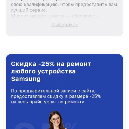
свою квалификацию, чтобы предоставить вам
лучший сервис.
Миссия нашего центра — обеспечить
качественный и доступный ремонт для
Развернуть
каждого пользователя продукции Samsung,
вне зависимости от сложности поломки. Мы
стремимся к тому, чтобы каждый клиент был
удовлетворен скоростью и качеством
предоставляемых услуг. Наша цель — стать
лучшим сервисным центром Samsung в
городе Санкт-Петербурге, постоянно
Скидка -25% на ремонт
повышая уровень доверия и лояльности
любого устройства
наших клиентов.
Samsung
По предварительной записи с сайта,
предоставляем скидку в размере -25%
на весь прайс услуг по ремонту
%