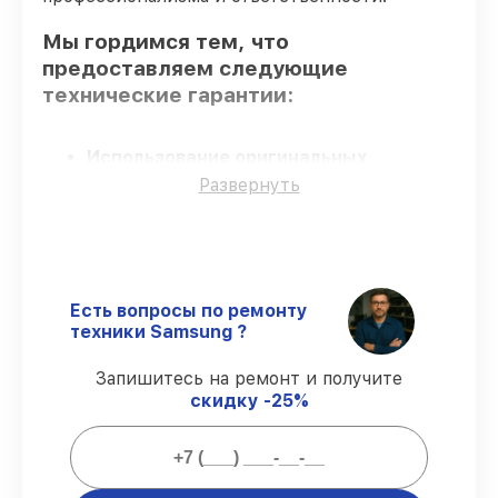
Мы гордимся тем, что
предоставляем следующие
технические гарантии:
Использование оригинальных
запчастей
– гарантируем использование
Развернуть
фирменных запчастей для сервиса.
Сертифицированные инженеры
–
проверенные специалисты с опытом и
сертификацией.
Выполнение работ вовремя
–
Есть вопросы по ремонту
соблюдаем сроки починки планшета
техники Samsung ?
Galaxy Tab S2, согласованные с
клиентом.
Запишитесь на ремонт и получите
Сервис с гарантией
– предоставляем
скидку -25%
официальное гарантийное
сопровождение после восстановления.
Мы гарантируем: