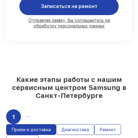
Записаться на ремонт
80%
работ в присутствии заказчика
90%
комплектующих для планшетов
Отправляя заявку, Вы соглашаетесь на
обработку персональных данных
имеются в наличии или быстро
поставляются
Подбор оригинальных комплектующих
и надежных реплик с возможностью
выбрать
– с учётом всех запросов
85%
работ за 1–2 часа, если мастер
приступает к починке сразу
Какие этапы работы с нашим
сервисным центром Samsung в
Санкт-Петербурге
1
Прием и доставка
Диагностика
Ремонт